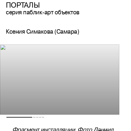
ПОРТАЛЫ
серия паблик-арт объектов
Ксения Симакова (Самара)
Фрагмент инсталляции. Фото Даниил